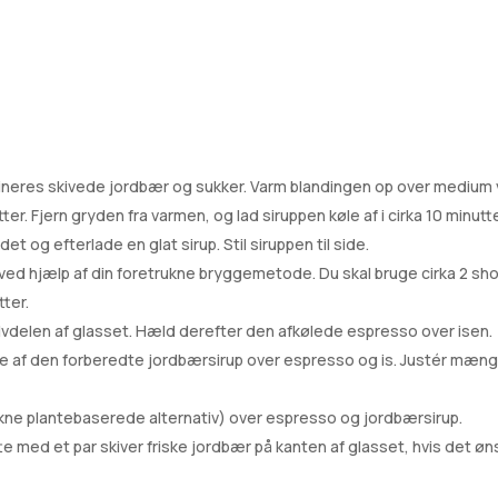
bineres skivede jordbær og sukker. Varm blandingen op over medium va
er. Fjern gryden fra varmen, og lad siruppen køle af i cirka 10 minutter
 og efterlade en glat sirup. Stil siruppen til side.
ed hjælp af din foretrukne bryggemetode. Du skal bruge cirka 2 shot
tter.
 halvdelen af ​​glasset. Hæld derefter den afkølede espresso over isen.
af den forberedte jordbærsirup over espresso og is. Justér mængden 
kne plantebaserede alternativ) over espresso og jordbærsirup.
e med et par skiver friske jordbær på kanten af glasset, hvis det øns