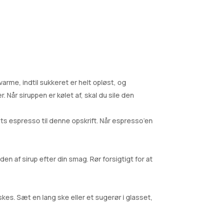
rme, indtil sukkeret er helt opløst, og
. Når siruppen er kølet af, skal du sile den
s espresso til denne opskrift. Når espresso’en
af ​​sirup efter din smag. Rør forsigtigt for at
kes. Sæt en lang ske eller et sugerør i glasset,