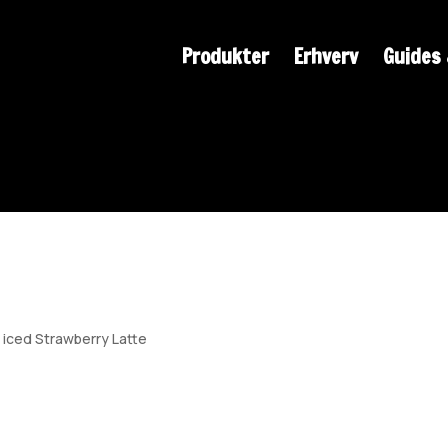
Produkter
Erhverv
Guides 
Iced Strawberry Latte
13. feb, 2024
|
Opskrifter
e iced Strawberry Latte