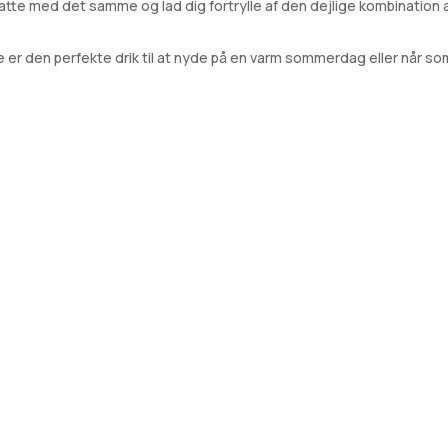
Latte med det samme og lad dig fortrylle af den dejlige kombinatio
er den perfekte drik til at nyde på en varm sommerdag eller når som h
Skriv en besked
Kontaktinformation