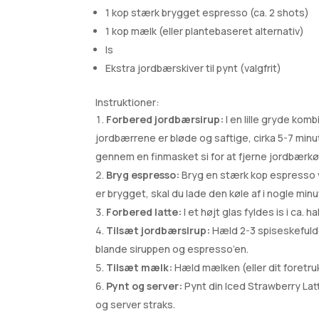
1 kop stærk brygget espresso (ca. 2 shots)
1 kop mælk (eller plantebaseret alternativ)
Is
Ekstra jordbærskiver til pynt (valgfrit)
Instruktioner:
Forbered jordbærsirup:
I en lille gryde kom
jordbærrene er bløde og saftige, cirka 5-7 minutt
gennem en finmasket si for at fjerne jordbærkødet
Bryg espresso:
Bryg en stærk kop espresso v
er brygget, skal du lade den køle af i nogle minu
Forbered latte:
I et højt glas fyldes is i ca.
Tilsæt jordbærsirup:
Hæld 2-3 spiseskefulde 
blande siruppen og espresso’en.
Tilsæt mælk:
Hæld mælken (eller dit foretru
Pynt og server:
Pynt din Iced Strawberry Latt
og server straks.