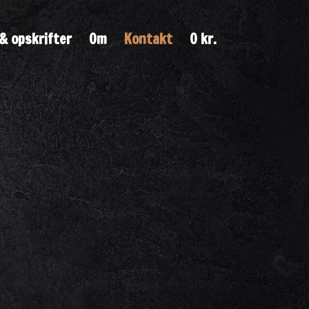
& opskrifter
Om
Kontakt
0 kr.
koffiroast.dk