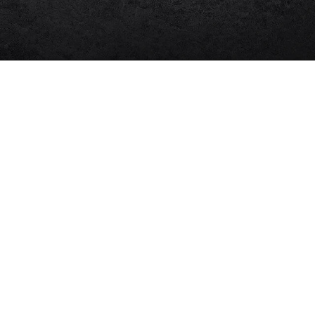
Copyright © 2026 KoffiRoast - CVR: 44574861. Udviklet af
BEST OF Online.dk