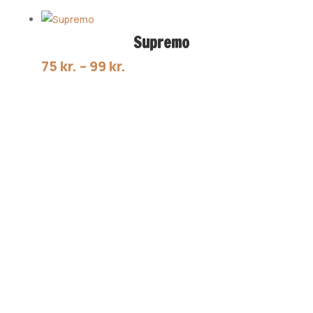
til
95 kr.
Supremo
Prisinterval:
75
kr.
–
99
kr.
75 kr.
til
99 kr.
Friskristet kvalitetskaffe
KoffiRoast er en virksomhed der sælger
friskristet kvalitets kaffe til private og
erhverv.